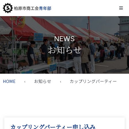
内
容
を
ス
NEWS
キ
お知らせ
ッ
プ
HOME
‹ お知らせ ‹ カップリングパーティー
カップリングパーティー申し込み